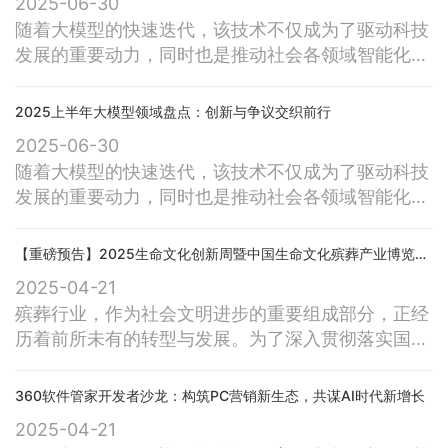
2025-06-30
发展。在这股出海浪潮中，用友作为中国企业软件的
随着大模型的快速迭代，该技术不仅成为了驱动科技
领军者，无疑是极具代表性的标杆企业。全球AI浪潮
发展的重要动力，同时也是推动社会各领域智能化转
涌动，中国企业软件走向世界前列近日
型的关键力量。 2025年上半年，大模型领域迎
来了快速发展与变革。从DeepSeek发布其推理大模
2025上半年大模型领域盘点：创新与争议交织前行
型R1，到百度宣布大模型开源，再到多家厂商纷纷推
2025-06-30
出大模型一体机，这些事件共同推动了大模型技术在
随着大模型的快速迭代，该技术不仅成为了驱动科技
硬件解决方案上的显著进步。然而，与此同时，在大
发展的重要动力，同时也是推动社会各领域智能化转
模型领域持续创新的进程中，争
型的关键力量。 2025年上半年，大模型领域迎
来了快速发展与变革。从DeepSeek发布其推理大模
【重磅预告】2025生命文化创新周暨中国生命文化殡葬产业博览会将于深圳盛大举行
型R1，到百度宣布大模型开源，再到多家厂商纷纷推
2025-04-21
出大模型一体机，这些事件共同推动了大模型技术在
殡葬行业，作为社会文明进步的重要组成部分，正经
硬件解决方案上的显著进步。然而，与此同时，在大
历着前所未有的转型与发展。为了深入贯彻落实国家
模型领域持续创新的进程中，争
关于推动殡葬改革、促进生命文化高质量发展的战略
部署，由《公益时报》社中国殡葬专刊与中安部会展
360软件管家开发者沙龙：构筑PC营销新生态，共谋AI时代新增长
（深圳）有限公司联合主办的“2025生命文化创新周
2025-04-21
暨中国生命文化殡葬产业博览会”，将于2025年6月