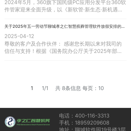
2024年5月，360旗下国民级PC应用分发平台360软
18日至22日在深圳市燕子湖国际会展中心盛大举
件管家迎来全面升级，以《新软管·新生态·新机遇》
办。 何为“生命文化创新周
为主题，彰显360重构PC商业生态，助力开发者生意
增长的决心和魄力。时值年终岁尾，新征程战鼓已擂
关于2025年五一劳动节聊城孝之仁智慧殡葬管理软件放假安排的通知
响，12月27日，360聚集头部开发者，举办《新软管
2025-04-12
·新生态·新机遇》主题软件开发者沙龙，围绕360PC
尊敬的客户及合作伙伴： 感谢您长期以来对我司的
生态建设、360软件管家升级半年来取得的卓越成
信任与支持！根据《国务院办公厅关于2025年部分
绩、行业赋
节假日安排的通知》精神，结合我司实际情况，现将
2025年五一劳动节放假安排公告如下：一、放假时
间 2025年5月1日（星期四）至5月5日（星期一）放
假调休，共5天。 4月27日（星期日）、5月10日
（星期六）正常上班。二、业务安排
1
1/1
共 8条信息
每页：10
电话：400-116-3313
手机：18959209608
地址：聊城软件园19号楼3层