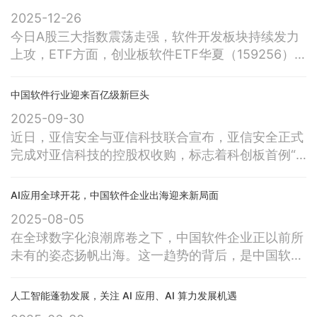
2025-12-26
今日A股三大指数震荡走强，软件开发板块持续发力
上攻，ETF方面，创业板软件ETF华夏（159256）
涨幅扩大至1.24%，持仓股航天智装大涨超7%，诚迈
科技、深信服、指南针、四方精创等股领涨。消息方
中国软件行业迎来百亿级新巨头
面， 近日，北京软件和信息服务业协会第十一届会
2025-09-30
员代表大会第三次会议在京召开，大会指出，当前产
近日，亚信安全与亚信科技联合宣布，亚信安全正式
业正迎来AI主体化、软件定义一切、开源协作三大核
完成对亚信科技的控股权收购，标志着科创板首例“A
心趋势，经历智能操作系
收港”交易的落地。由此，规模近百亿中国最大的软
件企业之一诞生。未来，双方将全面实现公司发展战
AI应用全球开花，中国软件企业出海迎来新局面
略，实现优势能力与资源的深度融合，形成业界独有
2025-08-05
的“懂网、懂云、懂安全”的强大融合，共同迎接数智
在全球数字化浪潮席卷之下，中国软件企业正以前所
时代的新机遇与新发展。落地在北京亦庄的亚信安
未有的姿态扬帆出海。这一趋势的背后，是中国软件
全，是中国网络安全领域的领导者，在云
产业历经数十年积累后形成的强大竞争力 —— 从技
术架构到应用场景，从产品创新到生态构建，中国企
人工智能蓬勃发展，关注 AI 应用、AI 算力发展机遇
业软件已实现从跟跑到并跑、部分领域领跑的跨越式