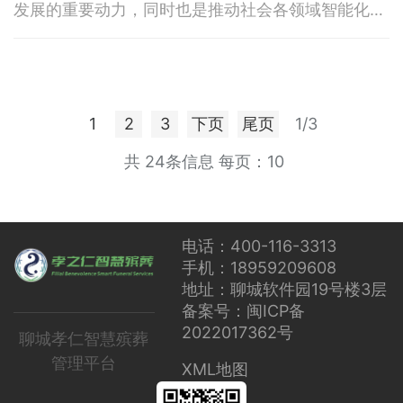
发展的重要动力，同时也是推动社会各领域智能化转
模型领域持续创新的进程中，争
型的关键力量。 2025年上半年，大模型领域迎
来了快速发展与变革。从DeepSeek发布其推理大模
型R1，到百度宣布大模型开源，再到多家厂商纷纷推
出大模型一体机，这些事件共同推动了大模型技术在
硬件解决方案上的显著进步。然而，与此同时，在大
1
2
3
下页
尾页
1/3
模型领域持续创新的进程中，争
共 24条信息
每页：10
电话：400-116-3313
手机：18959209608
地址：聊城软件园19号楼3层
备案号：闽ICP备
2022017362号
聊城孝仁智慧殡葬
管理平台
XML地图