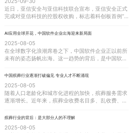
2025-09-30
行业标准化进程的又一记重拳。这些看似枯燥的条
近日，亚信安全与亚信科技联合宣布，亚信安全正式
文，正在彻底改写这个“只认熟不认好”的行业规则。
完成对亚信科技的控股权收购，标志着科创板首例“A
今天，海哥带你拆解新规背后的
收港”交易的落地。由此，规模近百亿中国最大的软
件企业之一诞生。未来，双方将全面实现公司发展战
AI应用全球开花，中国软件企业出海迎来新局面
略，实现优势能力与资源的深度融合，形成业界独有
2025-08-05
的“懂网、懂云、懂安全”的强大融合，共同迎接数智
在全球数字化浪潮席卷之下，中国软件企业正以前所
时代的新机遇与新发展。落地在北京亦庄的亚信安
未有的姿态扬帆出海。这一趋势的背后，是中国软件
全，是中国网络安全领域的领导者，在云
产业历经数十年积累后形成的强大竞争力 —— 从技
术架构到应用场景，从产品创新到生态构建，中国企
中国殡葬行业逐渐打破偏见 专业人才不断涌现
业软件已实现从跟跑到并跑、部分领域领跑的跨越式
2025-08-05
发展。在这股出海浪潮中，用友作为中国企业软件的
随着人口老龄化和城市化进程的加快，殡葬服务需求
领军者，无疑是极具代表性的标杆企业。全球AI浪潮
逐渐增长。近年来，殡葬业收费名目多、乱收费、高
涌动，中国企业软件走向世界前列近日
收费、强制消费、服务态度差甚至殡仪馆工作人员索
要“白包”等种种乱象屡屡见诸报端。这次专项整治行
殡葬行业的背后：是大部分人的不理解
动的目标非常明确：合力整治违规乱建公墓、违规销
2025-08-05
售超标准墓穴、天价墓、活人墓，炒买炒卖墓穴或骨