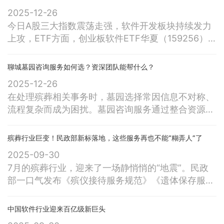
2025-12-26
今日A股三大指数震荡走强，软件开发板块持续发力
上攻，ETF方面，创业板软件ETF华夏（159256）
涨幅扩大至1.24%，持仓股航天智装大涨超7%，诚迈
科技、深信服、指南针、四方精创等股领涨。消息方
聊城墓园咨询服务如何选？资深团队能帮什么？
面， 近日，北京软件和信息服务业协会第十一届会
2025-12-26
员代表大会第三次会议在京召开，大会指出，当前产
在处理殡葬相关事务时，墓园选择常因信息不对称、
业正迎来AI主体化、软件定义一切、开源协作三大核
流程复杂而成为困扰。墓园咨询服务通过整合资源与
心趋势，经历智能操作系
专业指导，为殡葬需求者提供从信息查询到实地考察
的一站式支持，帮助用户更理性地完成决策。这类服
殡葬行业巨变！民政部新标落地，这些服务再也不能“糊弄人”了
务通常覆盖多个城市，依托专业团队与标准化流程，
2025-09-30
解决传统方式中信息分散、沟通低效等问题。一、服
7月的殡葬行业，迎来了一场静悄悄的“地震”。民政
务内容与覆盖范围：墓园咨询服务以信息查询为核
部一口气发布《殡仪接待服务规范》《遗体保存服务
心，涵盖墓园位置、价格、墓型、环境等基础
规范》《网络祭祀要求》等十项推荐性行业标准，覆
盖遗体处置、骨灰管理、网络祭扫等全流程。这是继
中国软件行业迎来百亿级新巨头
2024年发布18项标准、2025年上半年实施6项后，