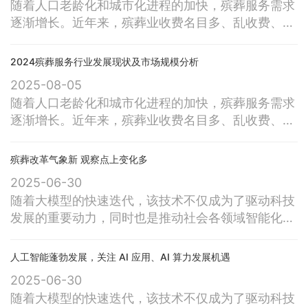
随着人口老龄化和城市化进程的加快，殡葬服务需求
灰格位等问题，强化殡葬服务、中介服务和丧葬用品
逐渐增长。近年来，殡葬业收费名目多、乱收费、高
市场监管，遏制公墓企业暴利行为，整肃
收费、强制消费、服务态度差甚至殡仪馆工作人员索
要“白包”等种种乱象屡屡见诸报端。这次专项整治行
2024殡葬服务行业发展现状及市场规模分析
动的目标非常明确：合力整治违规乱建公墓、违规销
2025-08-05
售超标准墓穴、天价墓、活人墓，炒买炒卖墓穴或骨
随着人口老龄化和城市化进程的加快，殡葬服务需求
灰格位等问题，强化殡葬服务、中介服务和丧葬用品
逐渐增长。近年来，殡葬业收费名目多、乱收费、高
市场监管，遏制公墓企业暴利行为，整肃
收费、强制消费、服务态度差甚至殡仪馆工作人员索
要“白包”等种种乱象屡屡见诸报端。这次专项整治行
殡葬改革气象新 观察点上变化多
动的目标非常明确：合力整治违规乱建公墓、违规销
2025-06-30
售超标准墓穴、天价墓、活人墓，炒买炒卖墓穴或骨
随着大模型的快速迭代，该技术不仅成为了驱动科技
灰格位等问题，强化殡葬服务、中介服务和丧葬用品
发展的重要动力，同时也是推动社会各领域智能化转
市场监管，遏制公墓企业暴利行为，整肃
型的关键力量。 2025年上半年，大模型领域迎
来了快速发展与变革。从DeepSeek发布其推理大模
人工智能蓬勃发展，关注 AI 应用、AI 算力发展机遇
型R1，到百度宣布大模型开源，再到多家厂商纷纷推
2025-06-30
出大模型一体机，这些事件共同推动了大模型技术在
随着大模型的快速迭代，该技术不仅成为了驱动科技
硬件解决方案上的显著进步。然而，与此同时，在大