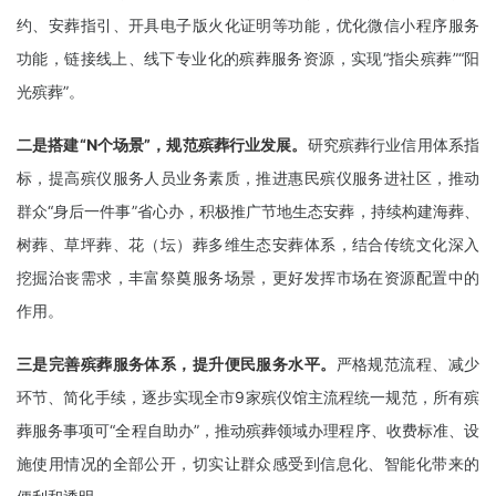
约、安葬指引、开具电子版火化证明等功能，优化微信小程序服务
功能，链接线上、线下专业化的殡葬服务资源，实现“指尖殡葬”“阳
光殡葬”。
二是搭建“N个场景”，规范殡葬行业发展。
研究殡葬行业信用体系指
标，提高殡仪服务人员业务素质，推进惠民殡仪服务进社区，推动
群众“身后一件事”省心办，积极推广节地生态安葬，持续构建海葬、
树葬、草坪葬、花（坛）葬多维生态安葬体系，结合传统文化深入
挖掘治丧需求，丰富祭奠服务场景，更好发挥市场在资源配置中的
作用。
三是完善殡葬服务体系，提升便民服务水平。
严格规范流程、减少
环节、简化手续，逐步实现全市9家殡仪馆主流程统一规范，所有殡
葬服务事项可“全程自助办”，推动殡葬领域办理程序、收费标准、设
施使用情况的全部公开，切实让群众感受到信息化、智能化带来的